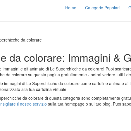
Home
Categorie Popolari
G
perchicche da colorare
e da colorare: Immagini & G
he immagini e gif animate di Le Superchicche da colorare! Puoi scaricare
he da colorare su questa pagina gratuitamente - potrai vedere tutti i detta
 le immagini di Le Superchicche da colorare come cartoline animate ai tuo
lizzato alla tua cartolina virtuale.
Superchicche da colorare di questa categoria sono completamente gratuit
nsigliare il nostro servizio
sulla tua homepage o sul tuo blog. Puoi sape