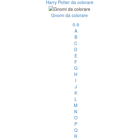
Harry Potter da colorare
Gnomi da colorare
0-9
A
B
C
D
E
F
G
H
I
J
K
L
M
N
O
P
Q
R