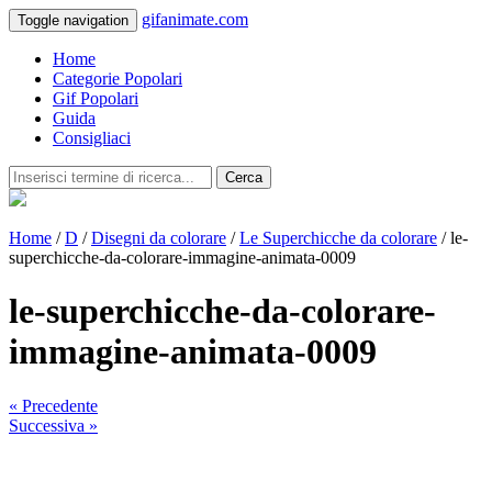
gifanimate.com
Toggle navigation
Home
Categorie Popolari
Gif Popolari
Guida
Consigliaci
Cerca
Home
/
D
/
Disegni da colorare
/
Le Superchicche da colorare
/ le-
superchicche-da-colorare-immagine-animata-0009
le-superchicche-da-colorare-
immagine-animata-0009
« Precedente
Successiva »