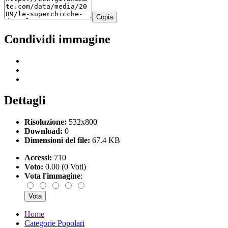
Copia
Condividi immagine
Dettagli
Risoluzione:
532x800
Download:
0
Dimensioni del file:
67.4 KB
Accessi:
710
Voto:
0.00 (0 Voti)
Vota l'immagine
:
Home
Categorie Popolari