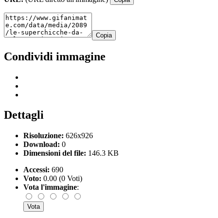
Copia
Condividi immagine
Dettagli
Risoluzione:
626x926
Download:
0
Dimensioni del file:
146.3 KB
Accessi:
690
Voto:
0.00 (0 Voti)
Vota l'immagine
: