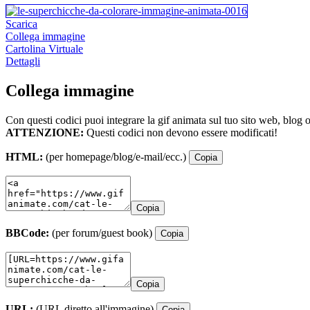
Scarica
Collega immagine
Cartolina Virtuale
Dettagli
Collega immagine
Con questi codici puoi integrare la gif animata sul tuo sito web, blog 
ATTENZIONE:
Questi codici non devono essere modificati!
HTML:
(per homepage/blog/e-mail/ecc.)
Copia
Copia
BBCode:
(per forum/guest book)
Copia
Copia
URL:
(URL diretto all'immagine)
Copia