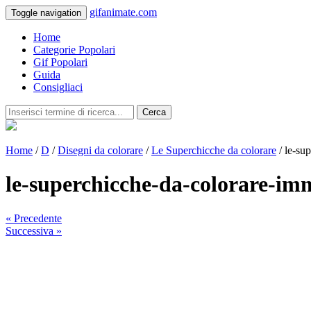
gifanimate.com
Toggle navigation
Home
Categorie Popolari
Gif Popolari
Guida
Consigliaci
Cerca
Home
/
D
/
Disegni da colorare
/
Le Superchicche da colorare
/ le-su
le-superchicche-da-colorare-i
« Precedente
Successiva »