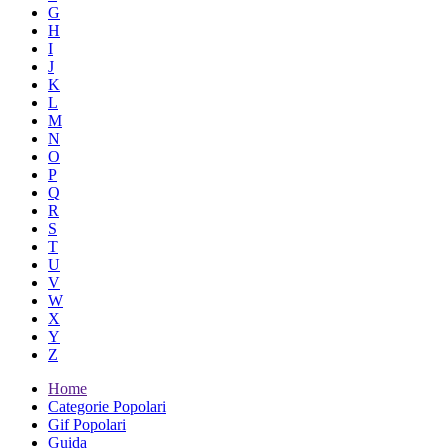
G
H
I
J
K
L
M
N
O
P
Q
R
S
T
U
V
W
X
Y
Z
Home
Categorie Popolari
Gif Popolari
Guida