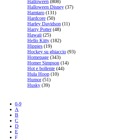
Halloween
(808)
Halloween Disney
(37)
Hamtaro
(131)
Hardcore
(50)
Harley Davidson
(11)
Harry Potter
(48)
Hawaii
(25)
Hello Kitty
(182)
Hippies
(19)
Hockey su ghiaccio
(93)
Homepage
(343)
Homer Simpson
(14)
Hot e bollente
(44)
Hula Hoop
(10)
Humor
(51)
Husky
(39)
0-9
A
B
C
D
E
F