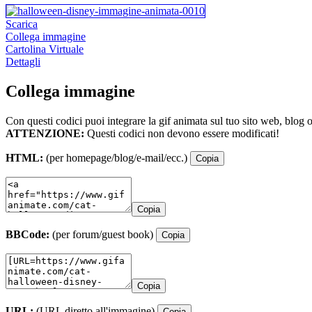
Scarica
Collega immagine
Cartolina Virtuale
Dettagli
Collega immagine
Con questi codici puoi integrare la gif animata sul tuo sito web, blog 
ATTENZIONE:
Questi codici non devono essere modificati!
HTML:
(per homepage/blog/e-mail/ecc.)
Copia
Copia
BBCode:
(per forum/guest book)
Copia
Copia
URL:
(URL diretto all'immagine)
Copia