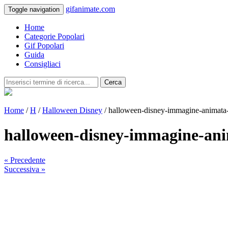
gifanimate.com
Toggle navigation
Home
Categorie Popolari
Gif Popolari
Guida
Consigliaci
Cerca
Home
/
H
/
Halloween Disney
/ halloween-disney-immagine-animata
halloween-disney-immagine-an
« Precedente
Successiva »