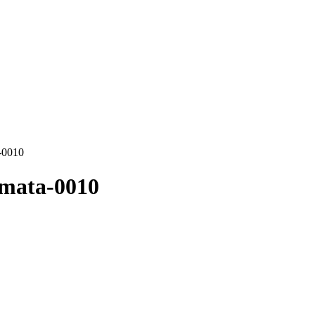
-0010
imata-0010