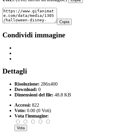
Copia
Condividi immagine
Dettagli
Risoluzione:
286x400
Download:
0
Dimensioni del file:
48.8 KB
Accessi:
822
Voto:
0.00 (0 Voti)
Vota l'immagine
: