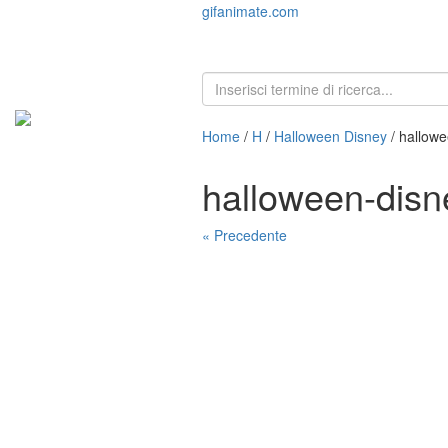
gifanimate.com
Home
/
H
/
Halloween Disney
/ hallow
halloween-dis
« Precedente