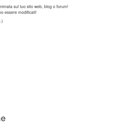
animata sul tuo sito web, blog o forum!
o essere modificati!
.)
ne