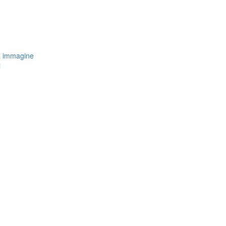
a immagine
i