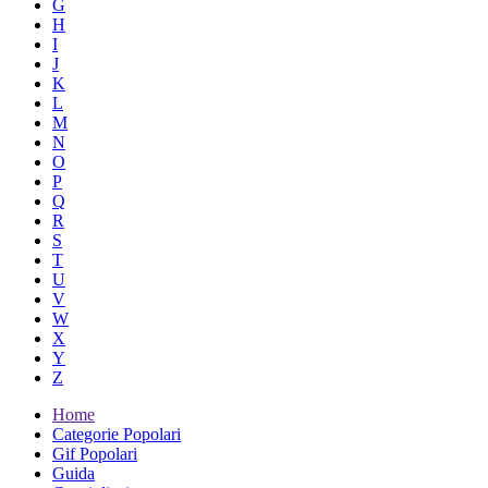
G
H
I
J
K
L
M
N
O
P
Q
R
S
T
U
V
W
X
Y
Z
Home
Categorie Popolari
Gif Popolari
Guida