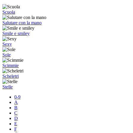
Scuola
Salutare con la mano
Smile e smiley
Sexy
Sole
Scimmie
Scheletri
Stelle
0-9
A
B
C
D
E
F