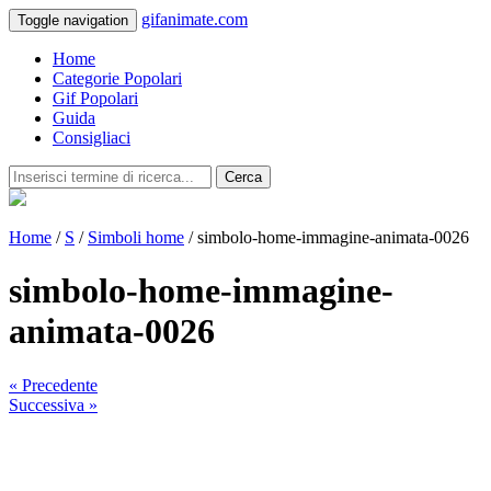
gifanimate.com
Toggle navigation
Home
Categorie Popolari
Gif Popolari
Guida
Consigliaci
Cerca
Home
/
S
/
Simboli home
/ simbolo-home-immagine-animata-0026
simbolo-home-immagine-
animata-0026
« Precedente
Successiva »