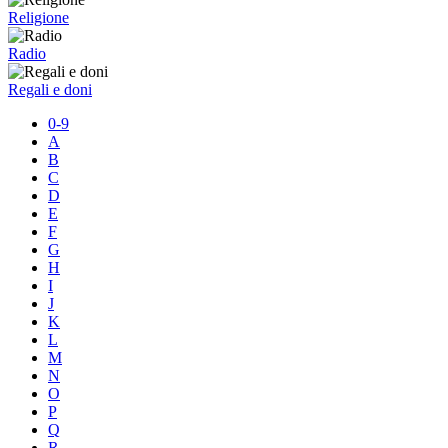
Religione
Radio
Regali e doni
0-9
A
B
C
D
E
F
G
H
I
J
K
L
M
N
O
P
Q
R