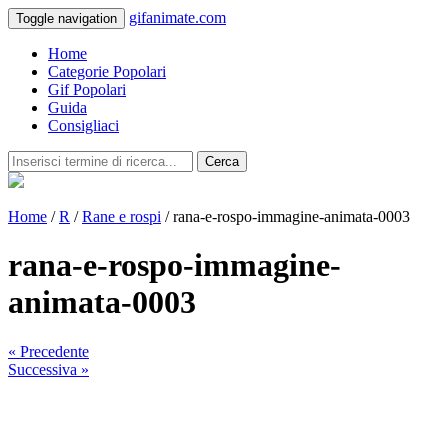
gifanimate.com
Toggle navigation
Home
Categorie Popolari
Gif Popolari
Guida
Consigliaci
Cerca
Home
/
R
/
Rane e rospi
/ rana-e-rospo-immagine-animata-0003
rana-e-rospo-immagine-
animata-0003
« Precedente
Successiva »