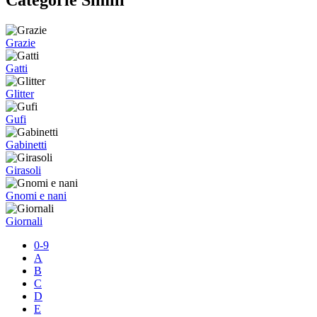
Grazie
Gatti
Glitter
Gufi
Gabinetti
Girasoli
Gnomi e nani
Giornali
0-9
A
B
C
D
E