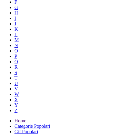
F
G
H
I
J
K
L
M
N
O
P
Q
R
S
T
U
V
W
X
Y
Z
Home
Categorie Popolari
Gif Popolari