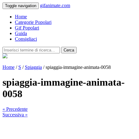
gifanimate.com
Toggle navigation
Home
Categorie Popolari
Gif Popolari
Guida
Consigliaci
Cerca
Home
/
S
/
Spiaggia
/ spiaggia-immagine-animata-0058
spiaggia-immagine-animata-
0058
« Precedente
Successiva »