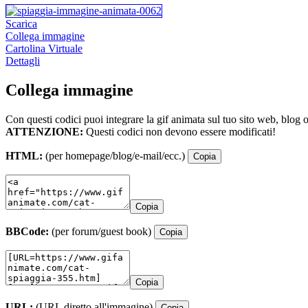
Scarica
Collega immagine
Cartolina Virtuale
Dettagli
Collega immagine
Con questi codici puoi integrare la gif animata sul tuo sito web, blog 
ATTENZIONE:
Questi codici non devono essere modificati!
HTML:
(per homepage/blog/e-mail/ecc.)
Copia
Copia
BBCode:
(per forum/guest book)
Copia
Copia
URL:
(URL diretto all'immagine)
Copia