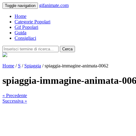
gifanimate.com
Toggle navigation
Home
Categorie Popolari
Gif Popolari
Guida
Consigliaci
Cerca
Home
/
S
/
Spiaggia
/ spiaggia-immagine-animata-0062
spiaggia-immagine-animata-00
« Precedente
Successiva »