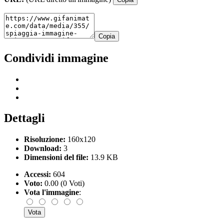
Copia
Condividi immagine
Dettagli
Risoluzione:
160x120
Download:
3
Dimensioni del file:
13.9 KB
Accessi:
604
Voto:
0.00 (0 Voti)
Vota l'immagine
: