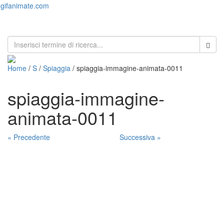
gifanimate.com
Toggl
naviga
Home
/
S
/
Spiaggia
/ spiaggia-immagine-animata-0011
spiaggia-immagine-
animata-0011
« Precedente
Successiva »