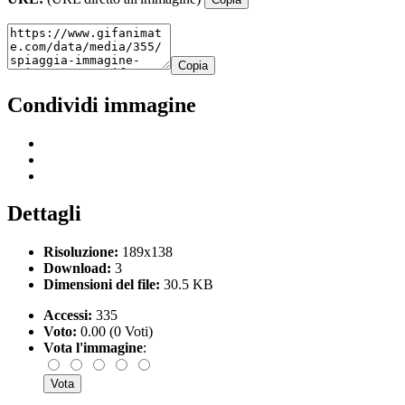
Copia
Condividi immagine
Dettagli
Risoluzione:
189x138
Download:
3
Dimensioni del file:
30.5 KB
Accessi:
335
Voto:
0.00 (0 Voti)
Vota l'immagine
: