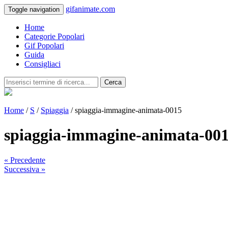
gifanimate.com
Toggle navigation
Home
Categorie Popolari
Gif Popolari
Guida
Consigliaci
Cerca
Home
/
S
/
Spiaggia
/ spiaggia-immagine-animata-0015
spiaggia-immagine-animata-00
« Precedente
Successiva »