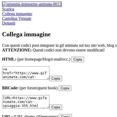
Scarica
Collega immagine
Cartolina Virtuale
Dettagli
Collega immagine
Con questi codici puoi integrare la gif animata sul tuo sito web, blog 
ATTENZIONE:
Questi codici non devono essere modificati!
HTML:
(per homepage/blog/e-mail/ecc.)
Copia
Copia
BBCode:
(per forum/guest book)
Copia
Copia
URL:
(URL diretto all'immagine)
Copia