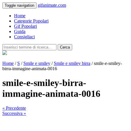
gifanimate.com
Toggle navigation
Home
Categorie Popolari
Gif Popolari
Guida
Consigliaci
Cerca
Home
/
S
/
Smile e smiley
/
Smile e smiley birra
/ smile-e-smiley-
birra-immagine-animata-0016
smile-e-smiley-birra-
immagine-animata-0016
« Precedente
Successiva »