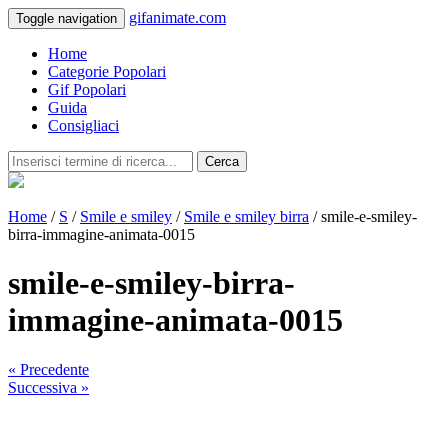
gifanimate.com
Toggle navigation
Home
Categorie Popolari
Gif Popolari
Guida
Consigliaci
Cerca
Home
/
S
/
Smile e smiley
/
Smile e smiley birra
/ smile-e-smiley-
birra-immagine-animata-0015
smile-e-smiley-birra-
immagine-animata-0015
« Precedente
Successiva »