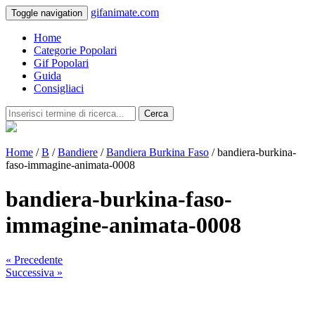
gifanimate.com
Toggle navigation
Home
Categorie Popolari
Gif Popolari
Guida
Consigliaci
Cerca
Home
/
B
/
Bandiere
/
Bandiera Burkina Faso
/ bandiera-burkina-
faso-immagine-animata-0008
bandiera-burkina-faso-
immagine-animata-0008
« Precedente
Successiva »