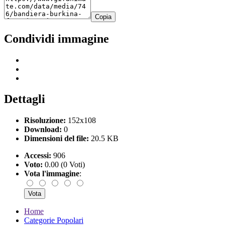
Copia
Condividi immagine
Dettagli
Risoluzione:
152x108
Download:
0
Dimensioni del file:
20.5 KB
Accessi:
906
Voto:
0.00 (0 Voti)
Vota l'immagine
:
Home
Categorie Popolari