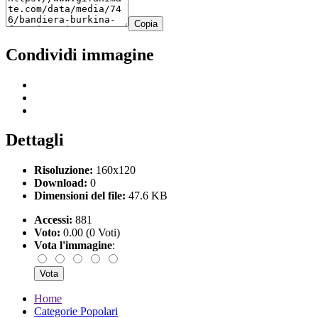
Copia
Condividi immagine
Dettagli
Risoluzione:
160x120
Download:
0
Dimensioni del file:
47.6 KB
Accessi:
881
Voto:
0.00 (0 Voti)
Vota l'immagine
:
Home
Categorie Popolari