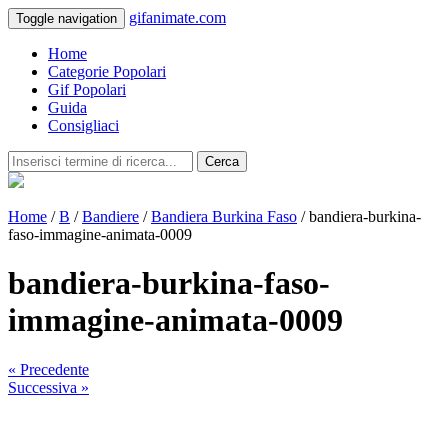
gifanimate.com
Toggle navigation
Home
Categorie Popolari
Gif Popolari
Guida
Consigliaci
Cerca
Home
/
B
/
Bandiere
/
Bandiera Burkina Faso
/ bandiera-burkina-
faso-immagine-animata-0009
bandiera-burkina-faso-
immagine-animata-0009
« Precedente
Successiva »