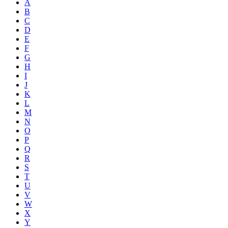
A
B
C
D
E
F
G
H
I
J
K
L
M
N
O
P
Q
R
S
T
U
V
W
X
Y