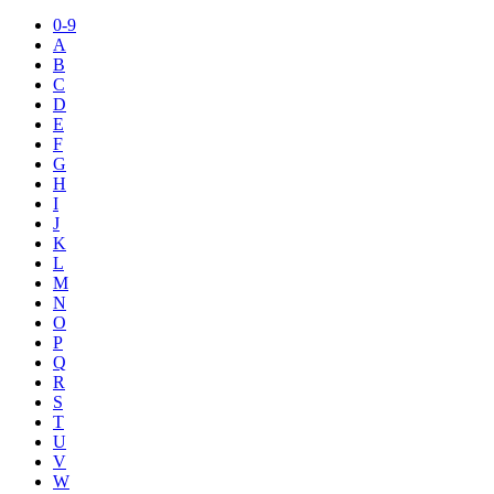
0-9
A
B
C
D
E
F
G
H
I
J
K
L
M
N
O
P
Q
R
S
T
U
V
W