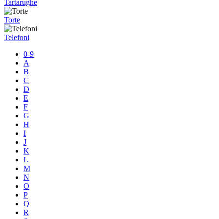
Tartarughe
Torte
Telefoni
0-9
A
B
C
D
E
F
G
H
I
J
K
L
M
N
O
P
Q
R