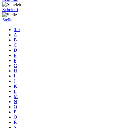
Scheletri
Stelle
0-9
A
B
C
D
E
F
G
H
I
J
K
L
M
N
O
P
Q
R
S