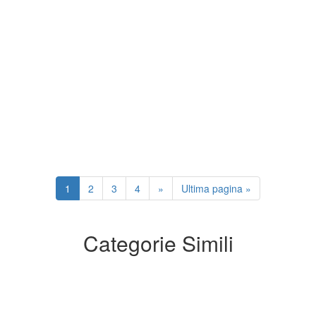
1
2
3
4
»
Ultima pagina »
Categorie Simili