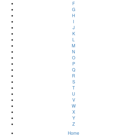
F
G
H
I
J
K
L
M
N
O
P
Q
R
S
T
U
V
W
X
Y
Z
Home