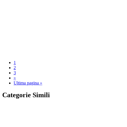
1
2
3
»
Ultima pagina »
Categorie Simili