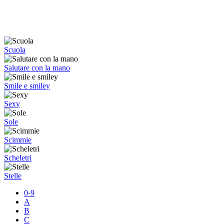
Scuola
Salutare con la mano
Smile e smiley
Sexy
Sole
Scimmie
Scheletri
Stelle
0-9
A
B
C