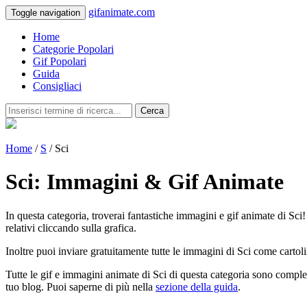
gifanimate.com
Toggle navigation
Home
Categorie Popolari
Gif Popolari
Guida
Consigliaci
Cerca
Home
/
S
/ Sci
Sci: Immagini & Gif Animate
In questa categoria, troverai fantastiche immagini e gif animate di Sci! 
relativi cliccando sulla grafica.
Inoltre puoi inviare gratuitamente tutte le immagini di Sci come cartol
Tutte le gif e immagini animate di Sci di questa categoria sono complet
tuo blog. Puoi saperne di più nella
sezione della guida
.