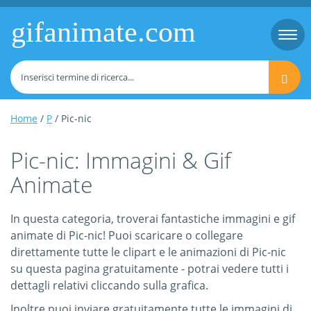
gifanimate.com
Togg
navi
Home
/
P
/ Pic-nic
Pic-nic: Immagini & Gif
Animate
In questa categoria, troverai fantastiche immagini e gif
animate di Pic-nic! Puoi scaricare o collegare
direttamente tutte le clipart e le animazioni di Pic-nic
su questa pagina gratuitamente - potrai vedere tutti i
dettagli relativi cliccando sulla grafica.
Inoltre puoi inviare gratuitamente tutte le immagini di