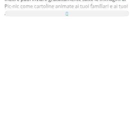
Pic-nic come cartoline animate ai tuoi familiari e ai tuoi
amici, aggiungendo anche un messaggio
personalizzato alla tua cartolina virtuale.
Tutte le gif e immagini animate di Pic-nic di questa
categoria sono completamente gratuite e non ci sono
costi aggiuntivi per utilizzarle. In cambio, ti chiediamo
di consigliare il nostro servizio
sulla tua homepage o
sul tuo blog. Puoi saperne di più nella
sezione della
guida
.