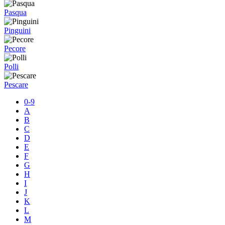
Pasqua
Pinguini
Pecore
Polli
Pescare
0-9
A
B
C
D
E
F
G
H
I
J
K
L
M