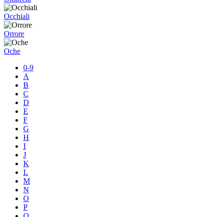
Occhiali
Orrore
Oche
0-9
A
B
C
D
E
F
G
H
I
J
K
L
M
N
O
P
Q