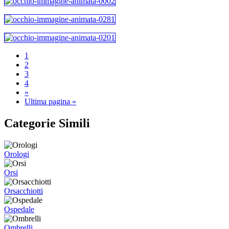
1
2
3
4
»
Ultima pagina »
Categorie Simili
Orologi
Orsi
Orsacchiotti
Ospedale
Ombrelli