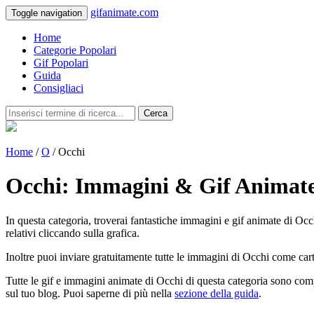
gifanimate.com
Toggle navigation
Home
Categorie Popolari
Gif Popolari
Guida
Consigliaci
Cerca
Home
/
O
/ Occhi
Occhi: Immagini & Gif Animat
In questa categoria, troverai fantastiche immagini e gif animate di Occhi
relativi cliccando sulla grafica.
Inoltre puoi inviare gratuitamente tutte le immagini di Occhi come cart
Tutte le gif e immagini animate di Occhi di questa categoria sono comp
sul tuo blog. Puoi saperne di più nella
sezione della guida
.