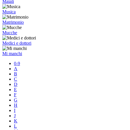
Maiali
Musica
Matrimonio
Mucche
Medici e dottori
Mi manchi
0-9
A
B
C
D
E
F
G
H
I
J
K
L