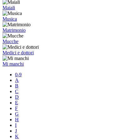
Maiali
Musica
Matrimonio
Mucche
Medici e dottori
Mi manchi
0-9
A
B
C
D
E
F
G
H
I
J
K