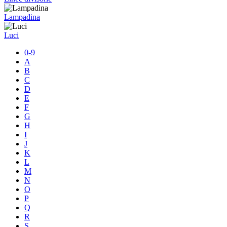
Lampadina
Luci
0-9
A
B
C
D
E
F
G
H
I
J
K
L
M
N
O
P
Q
R
S