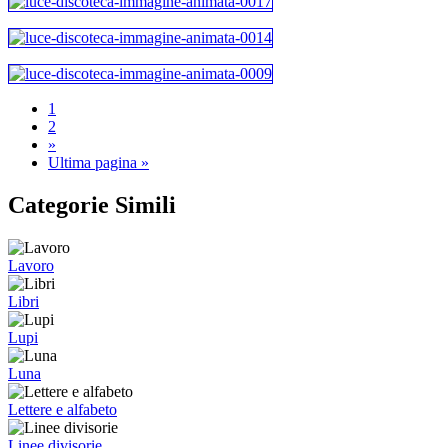
1
2
»
Ultima pagina »
Categorie Simili
Lavoro
Libri
Lupi
Luna
Lettere e alfabeto
Linee divisorie