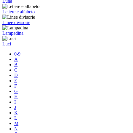
Luna
Lettere e alfabeto
Linee divisorie
Lampadina
Luci
0-9
A
B
C
D
E
F
G
H
I
J
K
L
M
N