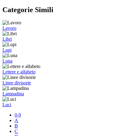
Categorie Simili
Lavoro
Libri
Lupi
Luna
Lettere e alfabeto
Linee divisorie
Lampadina
Luci
0-9
A
B
C