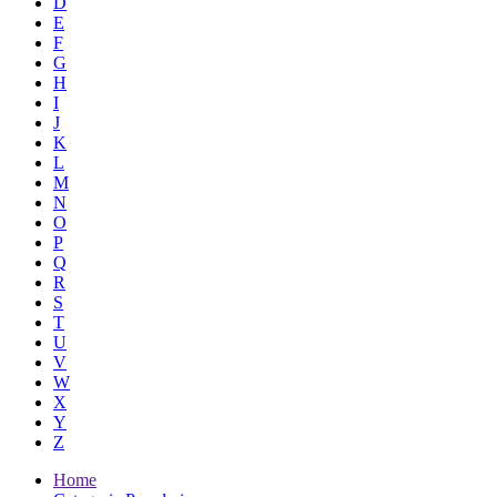
D
E
F
G
H
I
J
K
L
M
N
O
P
Q
R
S
T
U
V
W
X
Y
Z
Home