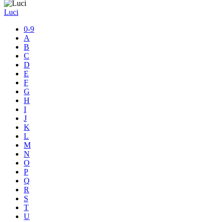
Luci
0-9
A
B
C
D
E
F
G
H
I
J
K
L
M
N
O
P
Q
R
S
T
U