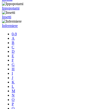
Ippopotami
Insetti
Infermiere
0-9
A
B
C
D
E
F
G
H
I
J
K
L
M
N
O
P
Q