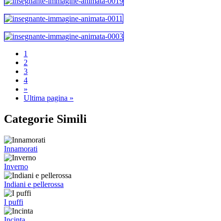
1
2
3
4
»
Ultima pagina »
Categorie Simili
Innamorati
Inverno
Indiani e pellerossa
I puffi
Incinta