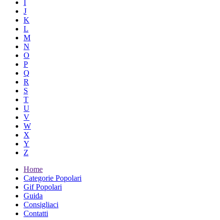
I
J
K
L
M
N
O
P
Q
R
S
T
U
V
W
X
Y
Z
Home
Categorie Popolari
Gif Popolari
Guida
Consigliaci
Contatti