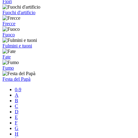
Fiori
Fuochi d'artificio
Frecce
Fuoco
Fulmini e tuoni
Fate
Fumo
Festa del Papà
0-9
A
B
C
D
E
F
G
H