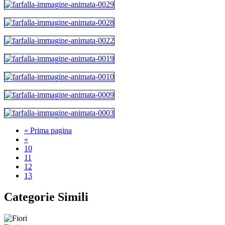
« Prima pagina
«
10
11
12
13
Categorie Simili