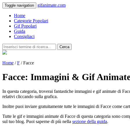
gifanimate.com
Toggle navigation
Home
Categorie Popolari
Gif Popolari
Guida
Consigliaci
Cerca
Home
/
F
/ Facce
Facce: Immagini & Gif Animat
In questa categoria, troverai fantastiche immagini e gif animate di Facce
relativi cliccando sulla grafica.
Inoltre puoi inviare gratuitamente tutte le immagini di Facce come cart
Tutte le gif e immagini animate di Facce di questa categoria sono comp
sul tuo blog. Puoi saperne di più nella
sezione della guida
.