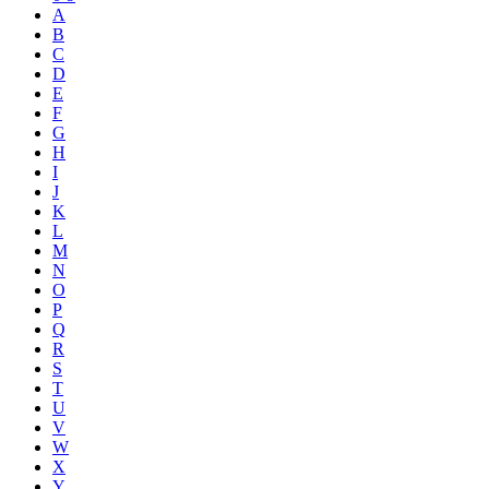
A
B
C
D
E
F
G
H
I
J
K
L
M
N
O
P
Q
R
S
T
U
V
W
X
Y