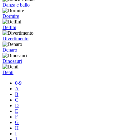
Danza e ballo
Dormire
Delfini
Divertimento
Denaro
Dinosauri
Denti
0-9
A
B
C
D
E
F
G
H
I
J