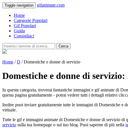
gifanimate.com
Toggle navigation
Home
Categorie Popolari
Gif Popolari
Guida
Consigliaci
Cerca
Home
/
D
/ Domestiche e donne di servizio
Domestiche e donne di servizio
In questa categoria, troverai fantastiche immagini e gif animate di Dom
questa pagina gratuitamente - potrai vedere tutti i dettagli relativi clicc
Inoltre puoi inviare gratuitamente tutte le immagini di Domestiche e d
virtuale.
Tutte le gif e immagini animate di Domestiche e donne di servizio di q
servizio
sulla tua homepage o sul tuo blog. Puoi saperne di più nella
s