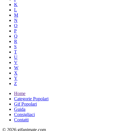
K
L
M
N
O
P
Q
R
S
T
U
V
W
X
Y
Z
Home
Categorie Popolari
Gif Popolari
Guida
Consigliaci
Contatti
© 2026 gifanimate.com