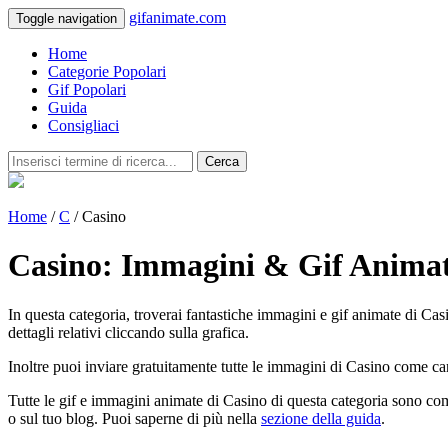
gifanimate.com
Toggle navigation
Home
Categorie Popolari
Gif Popolari
Guida
Consigliaci
Cerca
Home
/
C
/ Casino
Casino: Immagini & Gif Anima
In questa categoria, troverai fantastiche immagini e gif animate di Casi
dettagli relativi cliccando sulla grafica.
Inoltre puoi inviare gratuitamente tutte le immagini di Casino come car
Tutte le gif e immagini animate di Casino di questa categoria sono com
o sul tuo blog. Puoi saperne di più nella
sezione della guida
.