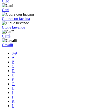
Ciao
Cani
Cuore con faccina
Cibi e bevande
Caffè
Cavalli
0-9
A
B
C
D
E
F
G
H
I
J
K
L