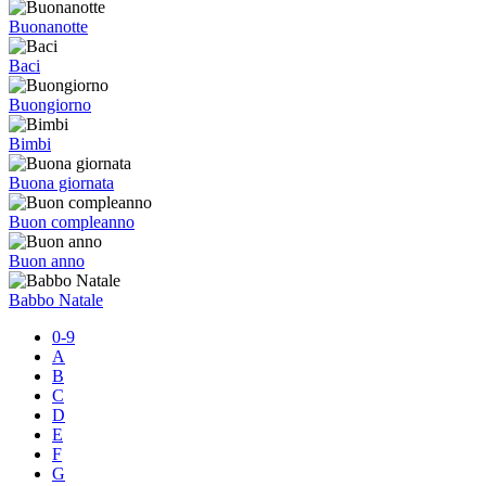
Buonanotte
Baci
Buongiorno
Bimbi
Buona giornata
Buon compleanno
Buon anno
Babbo Natale
0-9
A
B
C
D
E
F
G