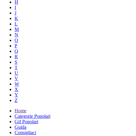
H
I
J
K
L
M
N
O
P
Q
R
S
T
U
V
W
X
Y
Z
Home
Categorie Popolari
Gif Popolari
Guida
Consigliaci