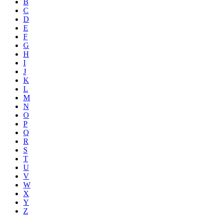
B
C
D
E
F
G
H
I
J
K
L
M
N
O
P
Q
R
S
T
U
V
W
X
Y
Z