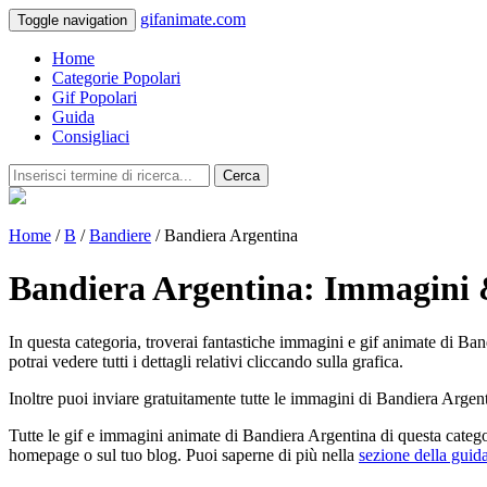
gifanimate.com
Toggle navigation
Home
Categorie Popolari
Gif Popolari
Guida
Consigliaci
Cerca
Home
/
B
/
Bandiere
/ Bandiera Argentina
Bandiera Argentina: Immagini 
In questa categoria, troverai fantastiche immagini e gif animate di Ban
potrai vedere tutti i dettagli relativi cliccando sulla grafica.
Inoltre puoi inviare gratuitamente tutte le immagini di Bandiera Argent
Tutte le gif e immagini animate di Bandiera Argentina di questa catego
homepage o sul tuo blog. Puoi saperne di più nella
sezione della guid