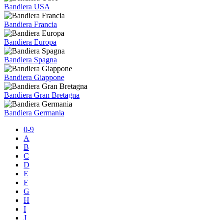
Bandiera USA
Bandiera Francia
Bandiera Europa
Bandiera Spagna
Bandiera Giappone
Bandiera Gran Bretagna
Bandiera Germania
0-9
A
B
C
D
E
F
G
H
I
J