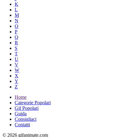
K
L
M
N
O
P
Q
R
S
T
U
V
W
X
Y
Z
Home
Categorie Popolari
Gif Popolari
Guida
Consigliaci
Contatti
© 2026 gifanimate.com