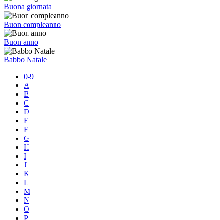
Buona giornata
Buon compleanno
Buon anno
Babbo Natale
0-9
A
B
C
D
E
F
G
H
I
J
K
L
M
N
O
P