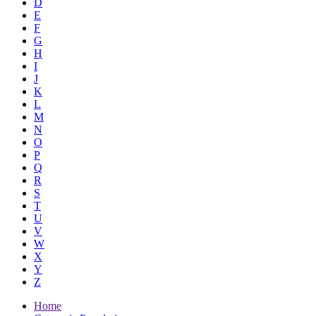
D
E
F
G
H
I
J
K
L
M
N
O
P
Q
R
S
T
U
V
W
X
Y
Z
Home