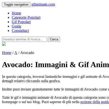
gifanimate.com
Toggle navigation
Home
Categorie Popolari
Gif Popolari
Guida
Consigliaci
Cerca
Home
/
A
/ Avocado
Avocado: Immagini & Gif Anim
In questa categoria, troverai fantastiche immagini e gif animate di Avoc
dettagli relativi cliccando sulla grafica.
Inoltre puoi inviare gratuitamente tutte le immagini di Avocado come ca
Tutte le gif e immagini animate di Avocado di questa categoria sono co
homepage o sul tuo blog. Puoi saperne di più nella
sezione della guid