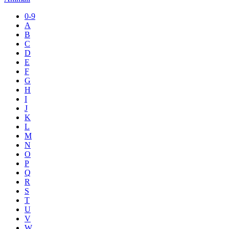
0-9
A
B
C
D
E
F
G
H
I
J
K
L
M
N
O
P
Q
R
S
T
U
V
W