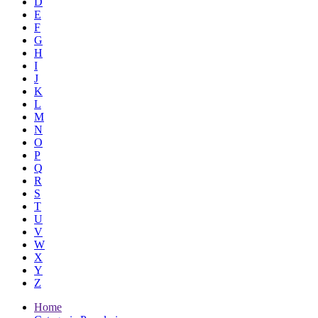
D
E
F
G
H
I
J
K
L
M
N
O
P
Q
R
S
T
U
V
W
X
Y
Z
Home