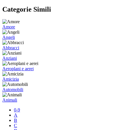
Categorie Simili
Amore
Angeli
Abbracci
Anziani
Aeroplani e aerei
Amicizia
Automobili
Animali
0-9
A
B
C