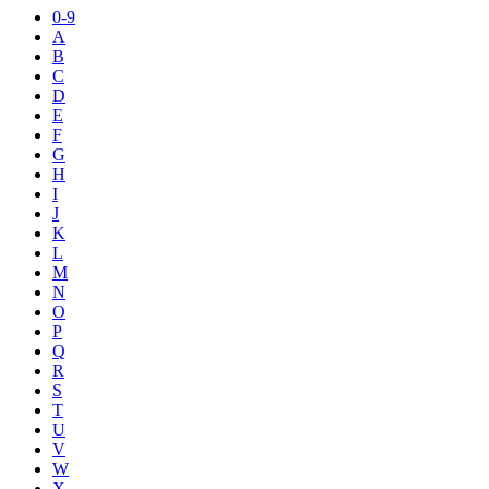
0-9
A
B
C
D
E
F
G
H
I
J
K
L
M
N
O
P
Q
R
S
T
U
V
W
X