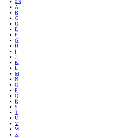
0-9
A
B
C
D
E
F
G
H
I
J
K
L
M
N
O
P
Q
R
S
T
U
V
W
X