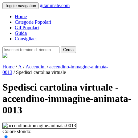
gifanimate.com
Toggle navigation
Home
Categorie Popolari
Gif Popolari
Guida
Consigliaci
Cerca
Home
/
A
/
Accendini
/
accendino-immagine-animata-
0013
/ Spedisci cartolina virtuale
Spedisci cartolina virtuale -
accendino-immagine-animata-
0013
Colore sfondo: